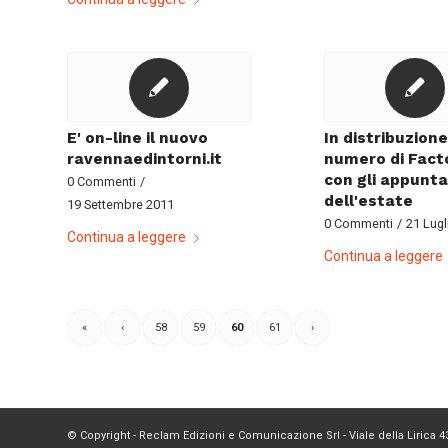
E' on-line il nuovo
In distribuzione 
ravennaedintorni.it
numero di Fac
con gli appunt
0 Commenti
/
dell'estate
19 Settembre 2011
0 Commenti
/
21 Lugl
Continua a leggere
Continua a leggere
«
‹
58
59
60
61
›
© Copyright - Reclam Edizioni e Comunicazione Srl - Viale della Lirica 