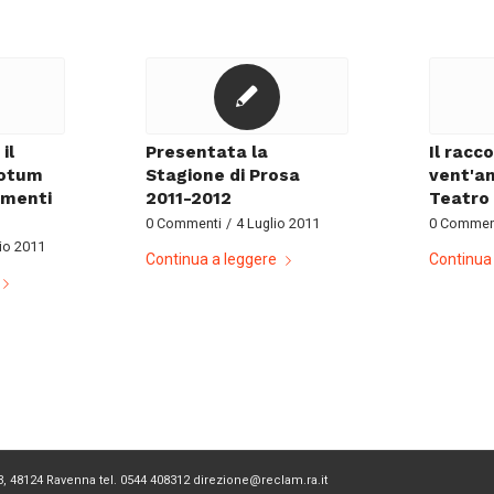
il
Presentata la
Il racc
totum
Stagione di Prosa
vent'an
amenti
2011-2012
Teatro
0 Commenti
/
4 Luglio 2011
0 Commen
io 2011
Continua a leggere
Continua 
43, 48124 Ravenna tel. 0544 408312 direzione@reclam.ra.it