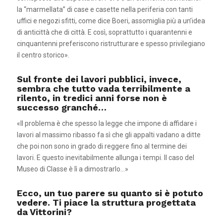
la “marmellata” di case e casette nella periferia con tanti
uffici e negozi sfitti, come dice Boeri, assomiglia più a un’idea
di anticittà che di città. E così, soprattutto i quarantenni e
cinquantenni preferiscono ristrutturare e spesso privilegiano
il centro storico».
Sul fronte dei lavori pubblici, invece,
sembra che tutto vada terribilmente a
rilento, in tredici anni forse non è
successo granché…
«Il problema è che spesso la legge che impone di affidare i
lavori al massimo ribasso fa sì che gli appalti vadano a ditte
che poi non sono in grado di reggere fino al termine dei
lavori. E questo inevitabilmente allunga i tempi. Il caso del
Museo di Classe è lì a dimostrarlo…»
Ecco, un tuo parere su quanto si è potuto
vedere. Ti piace la struttura progettata
da Vittorini?