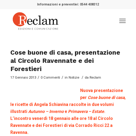
Informazioni e preventivi: 0544 408312
Cose buone di casa, presentazione
al Circolo Ravennate e dei
Forestieri
/
/
/
17 Gennaio 2013
0 Commenti
in
Notizie
da
Reclam
Nuova presentazione
per
Cose buone di casa
,
le ricette di Angela Schiavina raccolte in due volumi
illustrati
Autunno – Inverno
e
Primavera – Estate
.
L’incontro venerdì 18 gennaio alle ore 18 al Circolo
Ravennate e dei Forestieri di via Corrado Ricci 22 a
Ravenna.