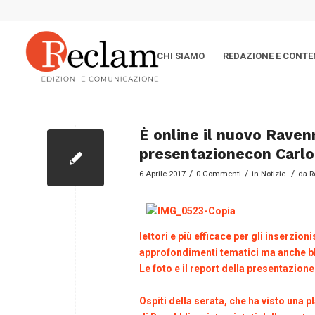
CHI SIAMO
REDAZIONE E CONTE
È online il nuovo Ravenn
presentazionecon Carlo 
/
/
/
6 Aprile 2017
0 Commenti
in
Notizie
da
R
lettori e più efficace per gli inserzion
approfondimenti tematici ma anche blog
Le foto e il report della presentazion
Ospiti della serata, che ha visto una pl