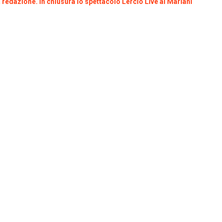
a redazione. In chiusura lo spettacolo Lercio Live al Mariani