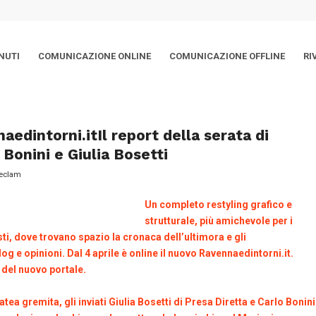
NUTI
COMUNICAZIONE ONLINE
COMUNICAZIONE OFFLINE
RI
aedintorni.itIl report della serata di
Bonini e Giulia Bosetti
eclam
Un completo restyling grafico e
strutturale, più amichevole per i
isti, dove trovano spazio la cronaca dell’ultimora e gli
 e opinioni. Dal 4 aprile è online il nuovo Ravennaedintorni.it.
e del nuovo portale.
atea gremita, gli inviati Giulia Bosetti di Presa Diretta e Carlo Bonini