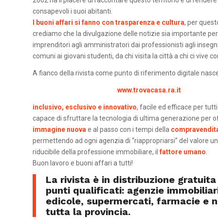
consapevoli i suoi abitanti.
I buoni affari si fanno con trasparenza e cultura
, per ques
crediamo che la divulgazione delle notizie sia importante per t
imprenditori agli amministratori dai professionisti agli insegna
comuni ai giovani studenti, da chi visita la città a chi ci vive c
A fianco della rivista come punto di riferimento digitale nasce
www.trovacasa.ra.it
inclusivo, esclusivo e innovativo
, facile ed efficace per tut
capace di sfruttare la tecnologia di ultima generazione per o
immagine nuova
e al passo con i tempi della
compravendita
permettendo ad ogni agenzia di “riappropriarsi” del valore un
riducibile della professione immobiliare, il
fattore umano
.
Buon lavoro e buoni affari a tutti!
La rivista è in distribuzione gratuit
punti qualificati: agenzie immobiliari
edicole, supermercati, farmacie e ne
tutta la provincia.