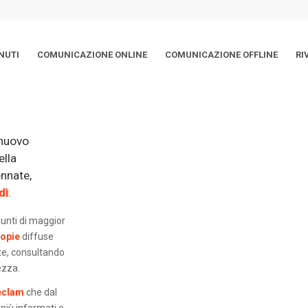
NUTI
COMUNICAZIONE ONLINE
COMUNICAZIONE OFFLINE
RI
 nuovo
lla
ennate,
dì
.
punti di maggior
copie
diffuse
te, consultando
ezza.
eclam
che dal
 più informati e