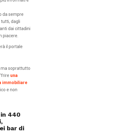
to da sempre
utti, dagli
nti dai cittadini
on piacere.
rà il portale
ti ma soprattutto
ffrire
una
 immobiliare
ico e non
a in 440
,
i bar di