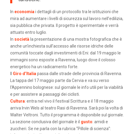
In
economia
i dettagli di un protocollo tra le istituzioni che
mira ad aumentare i livelli di sicurezza sul lavoro nell’edilizia,
sia pubblica che privata. Il progetto è sperimentale e verrà
attuato entro luglio.
In
società
la presentazione di una mostra fotografica che è
anche un’inchiesta sull’accesso alle risorse idriche delle
comunità toccate dagli investimenti di Eni: dal 19 maggio le
immagini sono esposte a Ravenna, luogo dove il colosso
energetico ha un radicamento forte.
Il
Giro d’Italia
passa dalle strade delle provincia di Ravenna.
La tappa del 17 maggio parte da Cervia e va su verso
l’Appennino bolognese: sul giornale le info utili per la viabilità
e per assistere ai passaggi dei ciclisti.
Cultura
: entra nel vivo il festival Scrittura e il 18 maggio
arriva Irvin Wels al teatro Rasi di Ravenna. Sarà poi la volta di
Walter Veltroni. Tutto il programma è disponibile sul giornale.
La sezione conclusiva del giornale è il
gusto
: amidi e
zuccheri. Se ne parla con la rubrica “Pillole di scienza”: