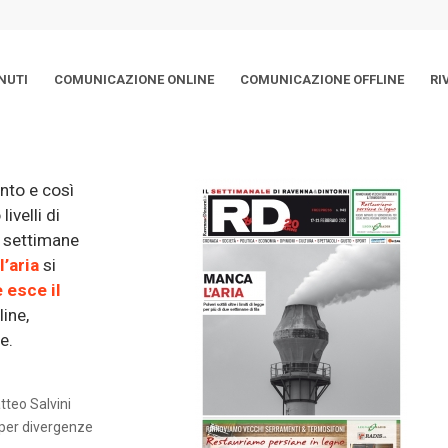
NUTI
COMUNICAZIONE ONLINE
COMUNICAZIONE OFFLINE
RI
ento e così
ivelli di
ue settimane
l’aria
si
 esce il
line,
e.
tteo Salvini
 per divergenze