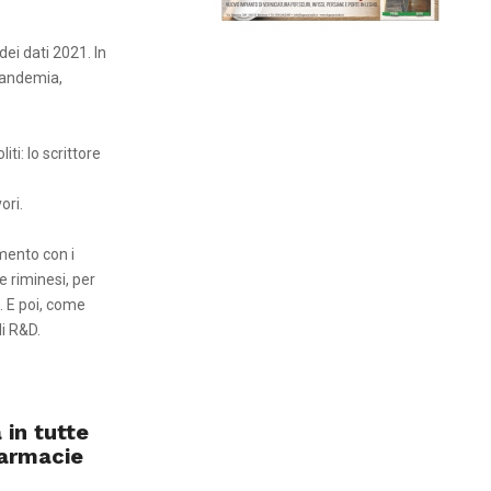
dei dati 2021. In
pandemia,
ti: lo scrittore
ori.
mento con i
e riminesi, per
. E poi, come
di R&D.
 in tutte
farmacie