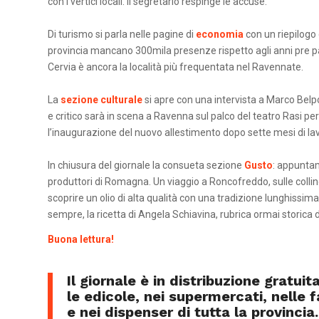
con i vertici locali. Il segretario respinge le accuse.
Di turismo si parla nelle pagine di
economia
con un riepilogo 
provincia mancano 300mila presenze rispetto agli anni pre 
Cervia è ancora la località più frequentata nel Ravennate.
La
sezione culturale
si apre con una intervista a Marco Belpoli
e critico sarà in scena a Ravenna sul palco del teatro Rasi per
l’inaugurazione del nuovo allestimento dopo sette mesi di lav
In chiusura del giornale la consueta sezione
Gusto
: appunta
produttori di Romagna. Un viaggio a Roncofreddo, sulle collin
scoprire un olio di alta qualità con una tradizione lunghissima
sempre, la ricetta di Angela Schiavina, rubrica ormai storica 
Buona lettura!
Il giornale è in distribuzione gratuita
le edicole, nei supermercati, nelle 
e nei dispenser di tutta la provincia.