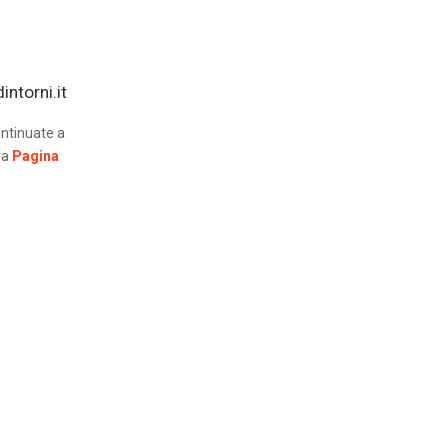
ntorni.it
ntinuate a
ra
Pagina