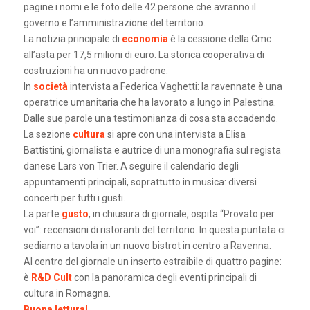
pagine i nomi e le foto delle 42 persone che avranno il
governo e l’amministrazione del territorio.
La notizia principale di
economia
è la cessione della Cmc
all’asta per 17,5 milioni di euro. La storica cooperativa di
costruzioni ha un nuovo padrone.
In
società
intervista a Federica Vaghetti: la ravennate è una
operatrice umanitaria che ha lavorato a lungo in Palestina.
Dalle sue parole una testimonianza di cosa sta accadendo.
La sezione
cultura
si apre con una intervista a Elisa
Battistini, giornalista e autrice di una monografia sul regista
danese Lars von Trier. A seguire il calendario degli
appuntamenti principali, soprattutto in musica: diversi
concerti per tutti i gusti.
La parte
gusto
, in chiusura di giornale, ospita “Provato per
voi”: recensioni di ristoranti del territorio. In questa puntata ci
sediamo a tavola in un nuovo bistrot in centro a Ravenna.
Al centro del giornale un inserto estraibile di quattro pagine:
è
R&D Cult
con la panoramica degli eventi principali di
cultura in Romagna.
Buona lettura!