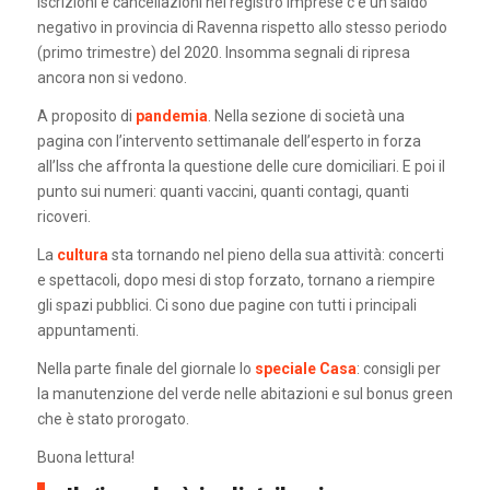
iscrizioni e cancellazioni nel registro imprese c’è un saldo
negativo in provincia di Ravenna rispetto allo stesso periodo
(primo trimestre) del 2020. Insomma segnali di ripresa
ancora non si vedono.
A proposito di
pandemia
. Nella sezione di società una
pagina con l’intervento settimanale dell’esperto in forza
all’Iss che affronta la questione delle cure domiciliari. E poi il
punto sui numeri: quanti vaccini, quanti contagi, quanti
ricoveri.
La
cultura
sta tornando nel pieno della sua attività: concerti
e spettacoli, dopo mesi di stop forzato, tornano a riempire
gli spazi pubblici. Ci sono due pagine con tutti i principali
appuntamenti.
Nella parte finale del giornale lo
speciale Casa
: consigli per
la manutenzione del verde nelle abitazioni e sul bonus green
che è stato prorogato.
Buona lettura!