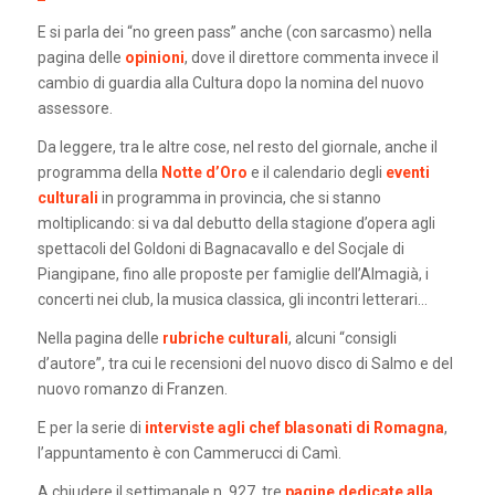
E si parla dei “no green pass” anche (con sarcasmo) nella
pagina delle
opinioni
, dove il direttore commenta invece il
cambio di guardia alla Cultura dopo la nomina del nuovo
assessore.
Da leggere, tra le altre cose, nel resto del giornale, anche il
programma della
Notte d’Oro
e il calendario degli
eventi
culturali
in programma in provincia, che si stanno
moltiplicando: si va dal debutto della stagione d’opera agli
spettacoli del Goldoni di Bagnacavallo e del Socjale di
Piangipane, fino alle proposte per famiglie dell’Almagià, i
concerti nei club, la musica classica, gli incontri letterari…
Nella pagina delle
rubriche culturali
, alcuni “consigli
d’autore”, tra cui le recensioni del nuovo disco di Salmo e del
nuovo romanzo di Franzen.
E per la serie di
interviste agli chef blasonati di Romagna
,
l’appuntamento è con Cammerucci di Camì.
A chiudere il settimanale n. 927, tre
pagine dedicate alla