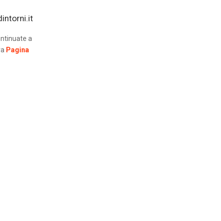
ntorni.it
ntinuate a
ra
Pagina