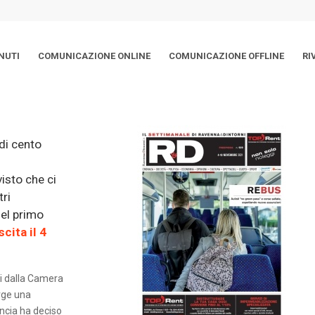
NUTI
COMUNICAZIONE ONLINE
COMUNICAZIONE OFFLINE
RI
di cento
isto che ci
tri
nel primo
cita il 4
si dalla Camera
rge una
vincia ha deciso