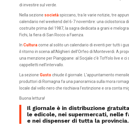
di investire sul verde.
Nella sezione
società
spiccano, tra le varie notizie, tre appu
calendario nel weekend del 6-7 novembre: una ciclostorica di
costruite prima del 1987, la sagra dedicata a grani e melogran
Fichi, la fiera di San Rocco a Faenza.
In
Cultura
come al solito un calendario di eventi per tutti i gu
il ritorno in scena all’Alighieri dell’Orfeo di Monteverdi. A propo
una menzione per Piangipane: al Socjale c’è Toffolo live e ci s
cappelletti nell’intervallo.
La sezione
Gusto
chiude il giornale. L’appuntamento mensile
produttori di Romagna fa una panoramica sulla mora romagno
locale dal vello nero che rischiava l’estinzione e ora conta migl
Buona lettura!
Il giornale è in distribuzione gratuita
le edicole, nei supermercati, nelle 
e nei dispenser di tutta la provincia.