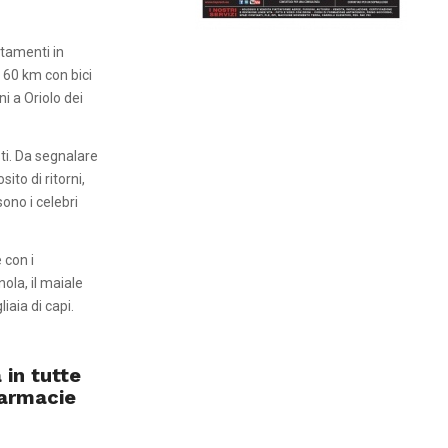
ntamenti in
 60 km con bici
i a Oriolo dei
sti. Da segnalare
sito di ritorni,
ono i celebri
 con i
la, il maiale
iaia di capi.
 in tutte
farmacie