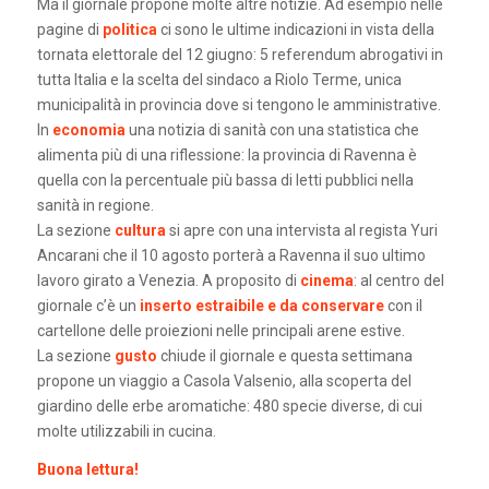
Ma il giornale propone molte altre notizie. Ad esempio nelle
pagine di
politica
ci sono le ultime indicazioni in vista della
tornata elettorale del 12 giugno: 5 referendum abrogativi in
tutta Italia e la scelta del sindaco a Riolo Terme, unica
municipalità in provincia dove si tengono le amministrative.
In
economia
una notizia di sanità con una statistica che
alimenta più di una riflessione: la provincia di Ravenna è
quella con la percentuale più bassa di letti pubblici nella
sanità in regione.
La sezione
cultura
si apre con una intervista al regista Yuri
Ancarani che il 10 agosto porterà a Ravenna il suo ultimo
lavoro girato a Venezia. A proposito di
cinema
: al centro del
giornale c’è un
inserto estraibile e da conservare
con il
cartellone delle proiezioni nelle principali arene estive.
La sezione
gusto
chiude il giornale e questa settimana
propone un viaggio a Casola Valsenio, alla scoperta del
giardino delle erbe aromatiche: 480 specie diverse, di cui
molte utilizzabili in cucina.
Buona lettura!