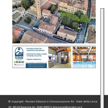
© Copyright - Reclam Edizioni e Comunicazione Srl - Viale della Lirica
43, 48124 Ravenna tel. 0544 408312 direzione@reclam.ra.it