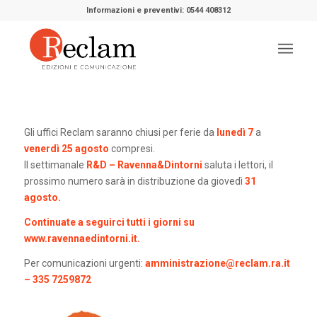
Informazioni e preventivi: 0544 408312
Gli uffici Reclam saranno chiusi per ferie da
lunedì 7
a
venerdì 25 agosto
compresi.
Il settimanale
R&D – Ravenna&Dintorni
saluta i lettori, il
prossimo numero sarà in distribuzione da giovedì
31
agosto.
Continuate a seguirci tutti i giorni su
www.ravennaedintorni.it
.
Per comunicazioni urgenti:
amministrazione@reclam.ra.it
– 335 7259872