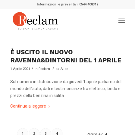
Informazioni e preventivi: 0544 408312
È USCITO IL NUOVO
RAVENNA&DINTORNI DEL 1 APRILE
/
/
1 Aprile 2021
in
Reclam
da
Alice
Sul numero in distribuzione da giovedì 1 aprile parliamo del
mondo dell’auto, dati e testimonianze tra elettrico, ibrido e
prezzi della benzina in salita.
Continua a leggere
1
2
3
4
Pagina 4 di 4