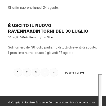
Gli uffici riaprono lunedì 24 agosto.
È USCITO IL NUOVO
RAVENNA&DINTORNI DEL 30 LUGLIO
/
30 Luglio 2026
in
Reclam
da
Alice
Sul numero del 30 luglio parliamo di tutti gli eventi di agosto.
Il prossimo numero uscirà giovedì 27 agosto
1
2
3
›
»
Pagina 1 di 193
© Copyright - Reclam Edizioni e Comunicazione Srl - Viale della Lirica