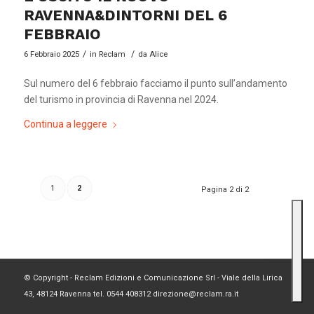
RAVENNA&DINTORNI DEL 6
FEBBRAIO
/
/
6 Febbraio 2025
in
Reclam
da
Alice
Sul numero del 6 febbraio facciamo il punto sull’andamento
del turismo in provincia di Ravenna nel 2024.
Continua a leggere
1
2
Pagina 2 di 2
© Copyright - Reclam Edizioni e Comunicazione Srl - Viale della Lirica
43, 48124 Ravenna tel. 0544 408312 direzione@reclam.ra.it