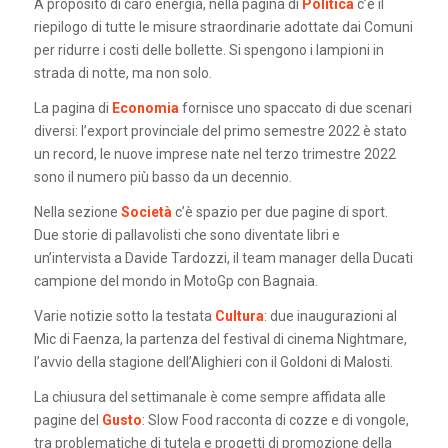
A proposito di caro energia, nella pagina di
Politica
c’è il
riepilogo di tutte le misure straordinarie adottate dai Comuni
per ridurre i costi delle bollette. Si spengono i lampioni in
strada di notte, ma non solo.
La pagina di
Economia
fornisce uno spaccato di due scenari
diversi: l’export provinciale del primo semestre 2022 è stato
un record, le nuove imprese nate nel terzo trimestre 2022
sono il numero più basso da un decennio.
Nella sezione
Società
c’è spazio per due pagine di sport.
Due storie di pallavolisti che sono diventate libri e
un’intervista a Davide Tardozzi, il team manager della Ducati
campione del mondo in MotoGp con Bagnaia.
Varie notizie sotto la testata
Cultura
: due inaugurazioni al
Mic di Faenza, la partenza del festival di cinema Nightmare,
l’avvio della stagione dell’Alighieri con il Goldoni di Malosti.
La chiusura del settimanale è come sempre affidata alle
pagine del
Gusto
: Slow Food racconta di cozze e di vongole,
tra problematiche di tutela e progetti di promozione della