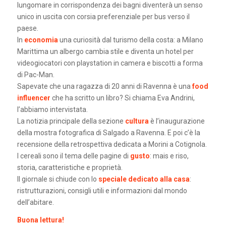
lungomare in corrispondenza dei bagni diventerà un senso
unico in uscita con corsia preferenziale per bus verso il
paese.
In
economia
una curiosità dal turismo della costa: a Milano
Marittima un albergo cambia stile e diventa un hotel per
videogiocatori con playstation in camera e biscotti a forma
di Pac-Man.
Sapevate che una ragazza di 20 anni di Ravenna è una
food
influencer
che ha scritto un libro? Si chiama Eva Andrini,
l’abbiamo intervistata.
La notizia principale della sezione
cultura
è l’inaugurazione
della mostra fotografica di Salgado a Ravenna. E poi c’è la
recensione della retrospettiva dedicata a Morini a Cotignola.
I cereali sono il tema delle pagine di
gusto
: mais e riso,
storia, caratteristiche e proprietà.
Il giornale si chiude con lo
speciale dedicato alla casa
:
ristrutturazioni, consigli utili e informazioni dal mondo
dell’abitare.
Buona lettura!