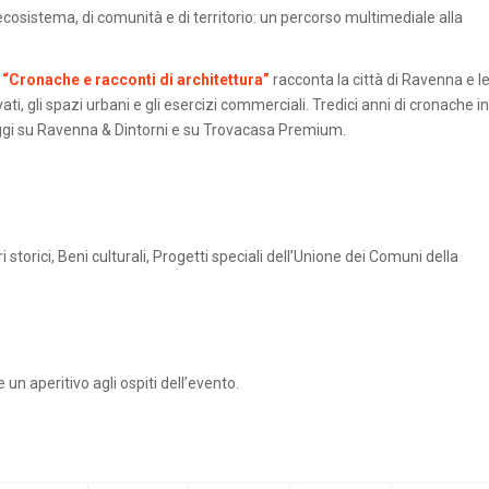
 ecosistema, di comunità e di territorio: un percorso multimediale alla
“Cronache e racconti di architettura”
racconta la città di Ravenna e l
vati, gli spazi urbani e gli esercizi commerciali. Tredici anni di cronache in
d oggi su Ravenna & Dintorni e su Trovacasa Premium.
ri storici, Beni culturali, Progetti speciali dell’Unione dei Comuni della
 un aperitivo agli ospiti dell’evento.