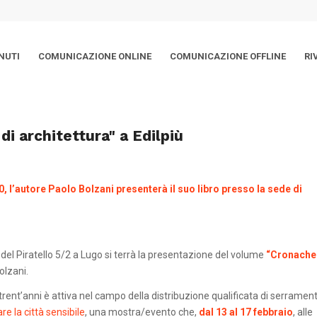
NUTI
COMUNICAZIONE ONLINE
COMUNICAZIONE OFFLINE
RI
i architettura" a Edilpiù
0, l’autore Paolo Bolzani presenterà il suo libro presso la sede di
a del Piratello 5/2 a Lugo si terrà la presentazione del volume
“Cronache
olzani.
 trent’anni è attiva nel campo della distribuzione qualificata di serrament
re la città sensibile
, una mostra/evento che,
dal 13 al 17 febbraio
, alle