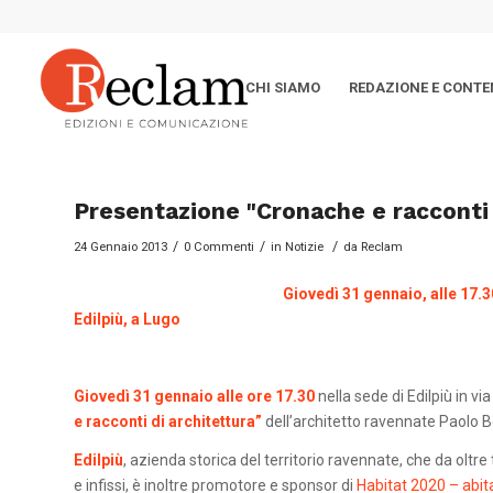
CHI SIAMO
REDAZIONE E CONTE
Presentazione "Cronache e racconti d
/
/
/
24 Gennaio 2013
0 Commenti
in
Notizie
da
Reclam
Giovedì 31 gennaio, alle 17.3
Edilpiù, a Lugo
Giovedì 31 gennaio alle ore 17.30
nella sede di Edilpiù in vi
e racconti di architettura”
dell’architetto ravennate Paolo B
Edilpiù
, azienda storica del territorio ravennate, che da oltre
e infissi, è inoltre promotore e sponsor di
Habitat 2020 – abita