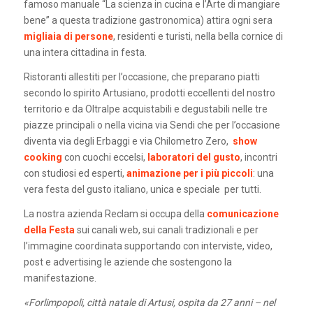
famoso manuale “La scienza in cucina e l’Arte di mangiare
bene” a questa tradizione gastronomica) attira ogni sera
migliaia di persone
, residenti e turisti, nella bella cornice di
una intera cittadina in festa.
Ristoranti allestiti per l’occasione, che preparano piatti
secondo lo spirito Artusiano, prodotti eccellenti del nostro
territorio e da Oltralpe acquistabili e degustabili nelle tre
piazze principali o nella vicina via Sendi che per l’occasione
diventa via degli Erbaggi e via Chilometro Zero,
show
cooking
con cuochi eccelsi,
laboratori del gusto
, incontri
con studiosi ed esperti,
animazione per i più piccoli
: una
vera festa del gusto italiano, unica e speciale per tutti.
La nostra azienda Reclam si occupa della
comunicazione
della Festa
sui canali web, sui canali tradizionali e per
l’immagine coordinata supportando con interviste, video,
post e advertising le aziende che sostengono la
manifestazione.
«Forlimpopoli, città natale di Artusi, ospita da 27 anni – nel