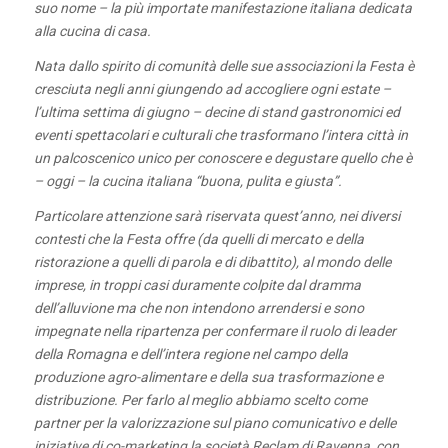
suo nome – la più importate manifestazione italiana dedicata
alla cucina di casa.
Nata dallo spirito di comunità delle sue associazioni la Festa è
cresciuta negli anni giungendo ad accogliere ogni estate –
l’ultima settima di giugno – decine di stand gastronomici ed
eventi spettacolari e culturali che trasformano l’intera città in
un palcoscenico unico per conoscere e degustare quello che è
– oggi – la cucina italiana “buona, pulita e giusta”.
Particolare attenzione sarà riservata quest’anno, nei diversi
contesti che la Festa offre (da quelli di mercato e della
ristorazione a quelli di parola e di dibattito), al mondo delle
imprese, in troppi casi duramente colpite dal dramma
dell’alluvione ma che non intendono arrendersi e sono
impegnate nella ripartenza per confermare il ruolo di leader
della Romagna e dell’intera regione nel campo della
produzione agro-alimentare e della sua trasformazione e
distribuzione. Per farlo al meglio abbiamo scelto come
partner per la valorizzazione sul piano comunicativo e delle
iniziative di co-marketing la società Reclam di Ravenna, con