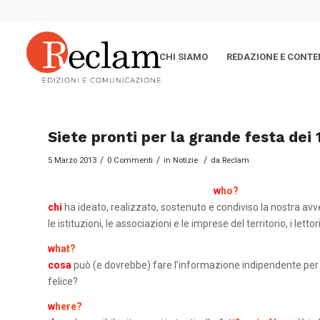
CHI SIAMO
REDAZIONE E CONTE
Siete pronti per la grande festa dei
/
/
/
5 Marzo 2013
0 Commenti
in
Notizie
da
Reclam
w
ho?
chi
ha ideato, realizzato, sostenuto e condiviso la nostra a
le istituzioni, le associazioni e le imprese del territorio, i lettori
w
hat?
cosa
può (e dovrebbe) fare l’informazione indipendente per c
felice?
w
here?