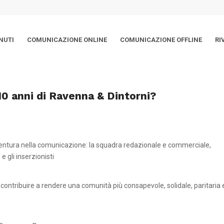
NUTI
COMUNICAZIONE ONLINE
COMUNICAZIONE OFFLINE
RI
 10 anni di Ravenna & Dintorni?
vventura nella comunicazione: la squadra redazionale e commerciale,
 e gli inserzionisti
ontribuire a rendere una comunità più consapevole, solidale, paritaria 