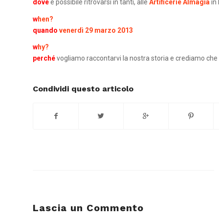
dove
è possibile ritrovarsi in tanti, alle
Artificerie Almagià
in
w
hen?
quando
venerdì 29 marzo 2013
w
hy?
perché
vogliamo raccontarvi la nostra storia e crediamo che i
Condividi questo articolo
Lascia un Commento