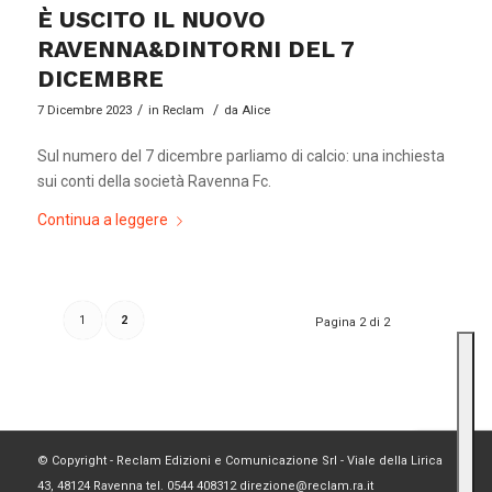
È USCITO IL NUOVO
RAVENNA&DINTORNI DEL 7
DICEMBRE
/
/
7 Dicembre 2023
in
Reclam
da
Alice
Sul numero del 7 dicembre parliamo di calcio: una inchiesta
sui conti della società Ravenna Fc.
Continua a leggere
1
2
Pagina 2 di 2
© Copyright - Reclam Edizioni e Comunicazione Srl - Viale della Lirica
43, 48124 Ravenna tel. 0544 408312 direzione@reclam.ra.it